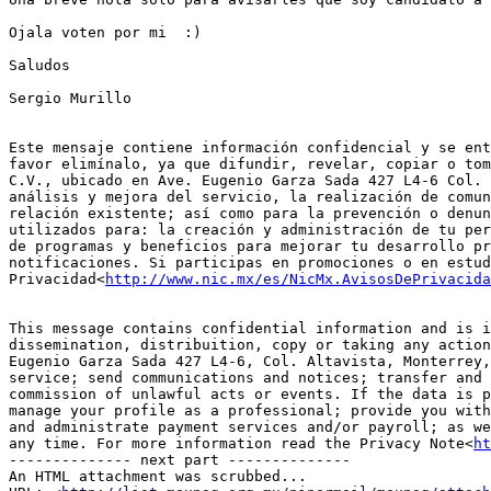
Ojala voten por mi  :)

Saludos

Sergio Murillo

Este mensaje contiene información confidencial y se ent
favor elimínalo, ya que difundir, revelar, copiar o tom
C.V., ubicado en Ave. Eugenio Garza Sada 427 L4-6 Col. 
análisis y mejora del servicio, la realización de comun
relación existente; así como para la prevención o denun
utilizados para: la creación y administración de tu per
de programas y beneficios para mejorar tu desarrollo pr
notificaciones. Si participas en promociones o en estud
Privacidad<
http://www.nic.mx/es/NicMx.AvisosDePrivacida
This message contains confidential information and is i
dissemination, distribuition, copy or taking any action
Eugenio Garza Sada 427 L4-6, Col. Altavista, Monterrey,
service; send communications and notices; transfer and 
commission of unlawful acts or events. If the data is p
manage your profile as a professional; provide you with
and administrate payment services and/or payroll; as we
any time. For more information read the Privacy Note<
ht
-------------- next part --------------

An HTML attachment was scrubbed...
