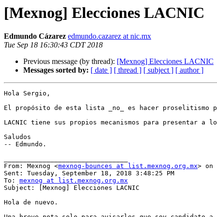
[Mexnog] Elecciones LACNIC
Edmundo Cázarez
edmundo.cazarez at nic.mx
Tue Sep 18 16:30:43 CDT 2018
Previous message (by thread):
[Mexnog] Elecciones LACNIC
Messages sorted by:
[ date ]
[ thread ]
[ subject ]
[ author ]
Hola Sergio,

El propósito de esta lista _no_ es hacer proselitismo p
LACNIC tiene sus propios mecanismos para presentar a lo
Saludos

-- Edmundo.

________________________________

From: Mexnog <
mexnog-bounces at list.mexnog.org.mx
> on 
Sent: Tuesday, September 18, 2018 3:48:25 PM

To: 
mexnog at list.mexnog.org.mx
Subject: [Mexnog] Elecciones LACNIC

Hola de nuevo.

Una breve nota solo para avisarles que soy candidato a 