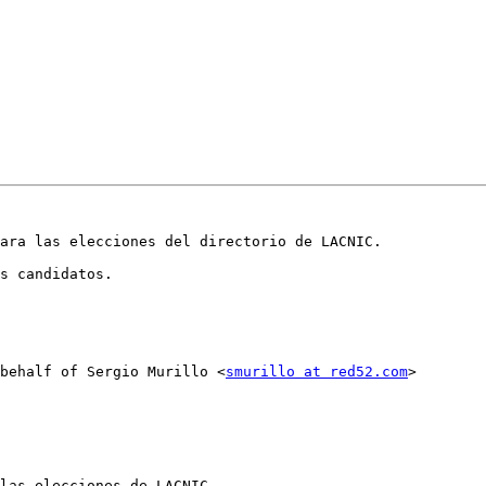
ara las elecciones del directorio de LACNIC.

s candidatos.

behalf of Sergio Murillo <
smurillo at red52.com
>

las elecciones de LACNIC.
