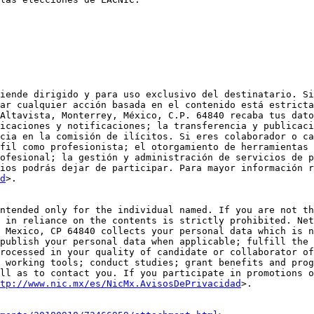
iende dirigido y para uso exclusivo del destinatario. Si
ar cualquier acción basada en el contenido está estricta
Altavista, Monterrey, México, C.P. 64840 recaba tus dato
icaciones y notificaciones; la transferencia y publicaci
cia en la comisión de ilícitos. Si eres colaborador o ca
fil como profesionista; el otorgamiento de herramientas 
ofesional; la gestión y administración de servicios de p
ios podrás dejar de participar. Para mayor información r
d
>.

ntended only for the individual named. If you are not th
 in reliance on the contents is strictly prohibited. Net
 Mexico, CP 64840 collects your personal data which is n
publish your personal data when applicable; fulfill the 
rocessed in your quality of candidate or collaborator of
 working tools; conduct studies; grant benefits and prog
ll as to contact you. If you participate in promotions o
tp://www.nic.mx/es/NicMx.AvisosDePrivacidad
>.
