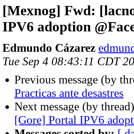
[Mexnog] Fwd: [lacno
IPV6 adoption @Fac
Edmundo Cázarez
edmund
Tue Sep 4 08:43:11 CDT 2
Previous message (by th
Practicas ante desastres
Next message (by thread
[Gore] Portal IPV6 ado
Messages sorted by:
[ d