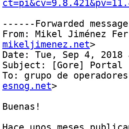
ct=pi&cv=9.8.421&pv=11.
------Forwarded message
From: Mikel Jiménez Fer
mikeljimenez.net
>

Date: Tue, Sep 4, 2018 
Subject: [Gore] Portal 
To: grupo de operadores
esnog.net
>

Buenas!

Hace unos meses publica