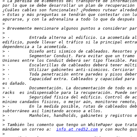
>
 La perdida de elementos del transporte de información
por lo que se debe desarrollar un plan de recuperación 
>
 Estas y más preguntas se tendrán que contestar con lu
>
>
>
>
 ·        Entrada alterna al edificio. La acometida al
edificio, puede llevar el tráfico si la principal entra
>
>
 ·        Segmentar Conduit. Para evitar que un tramo 
>
>
>
>
 ·        Capacidad extra. Cableados y capacidad para 
>
 ·        Documentación. La documentación de todo es s
>
 ·        Seguridad física del edificio. Control de ac
>
 ·        En la medida posible, rutas de cableados deb
>
>
>
 También les comento que tengo un WhitePaper que trata
mándame un correo a:  
info at red52.com
>