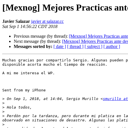
[Mexnog] Mejores Practicas ante
Javier Salazar
javier at salazar.cc
Sat Sep 1 14:56:22 CDT 2018
Previous message (by thread):
[Mexnog] Mejores Practicas ante
Next message (by thread):
[Mexnog] Mejores Practicas ante des
Messages sorted by:
[ date ]
[ thread ]
[ subject ]
[ author ]
Muchas gracias por compartirlo Sergio. Algunas pueden p
disponible acorta mucho el tiempo de reacción.

A mi me interesa el WP.

Sent from my iPhone

>
 On Sep 1, 2018, at 14:04, Sergio Murillo <
smurillo at
>
>
>
>
 Perdón por la tardanza, pero durante mi platica en la
>