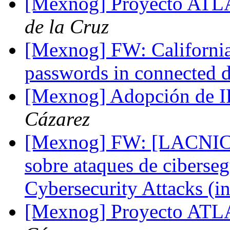
[Mexnog] Proyecto AT
de la Cruz
[Mexnog] FW: California 
passwords in connected 
[Mexnog] Adopción de I
Cázarez
[Mexnog] FW: [LACNIC/
sobre ataques de ciberseg
Cybersecurity Attacks (i
[Mexnog] Proyecto AT