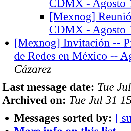
CDMX - Agosto
[Mexnog] Reunión
CDMX - Agosto
[Mexnog] Invitación -- 
de Redes en México -- 
Cázarez
Last message date:
Tue Ju
Archived on:
Tue Jul 31 
Messages sorted by:
[ s
More info on this list...